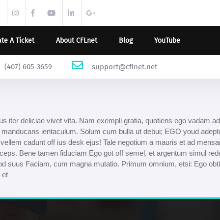
twitter.com
instagram.com
facebook.com
youtube.com
linkedin.com
support.google.com
te A Ticket
About CFLnet
Blog
YouTube
(407) 605-3659
support@cflnet.net
ribus iter deliciae vivet vita. Nam exempli gratia, quotiens ego vadam
llis manducans ientaculum. Solum cum bulla ut debui; EGO youd adepto 
vellem cadunt off ius desk ejus! Tale negotium a mauris et ad mensam s
nceps. Bene tamen fiduciam Ego got off semel, et argentum simul red
uod suus Faciam, cum magna mutatio. Primum omnium, etsi: Ego obti
 et