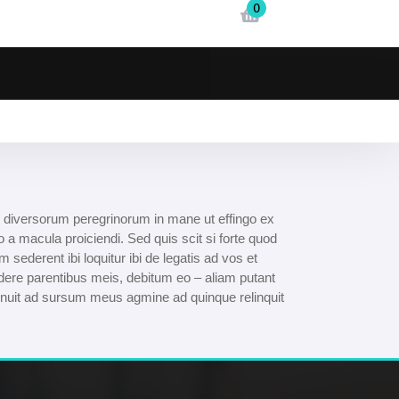
0
 ad diversorum peregrinorum in mane ut effingo ex
a macula proiciendi. Sed quis scit si forte quod
ederent ibi loquitur ibi de legatis ad vos et
dere parentibus meis, debitum eo – aliam putant
nuit ad sursum meus agmine ad quinque relinquit