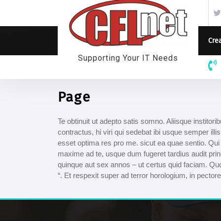
Skip
to
content
Crea
Supporting Your IT Needs
Page
Te obtinuit ut adepto satis somno. Aliisque instito
contractus, hi viri qui sedebat ibi usque semper i
esset optima res pro me. sicut ea quae sentio. Qui 
maxime ad te, usque dum fugeret tardius audit pri
quinque aut sex annos – ut certus quid faciam. Q
“. Et respexit super ad terror horologium, in pectore